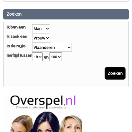
Zoeken
Ik ben een
Ik zoek een
In de regio
leeftijd tussen
en
Zoeken