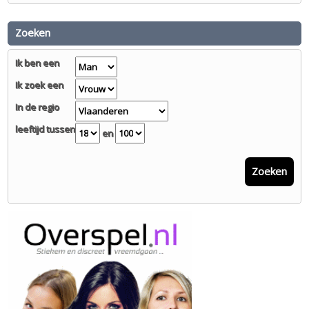
Zoeken
Ik ben een
Ik zoek een
In de regio
leeftijd tussen
en
Zoeken