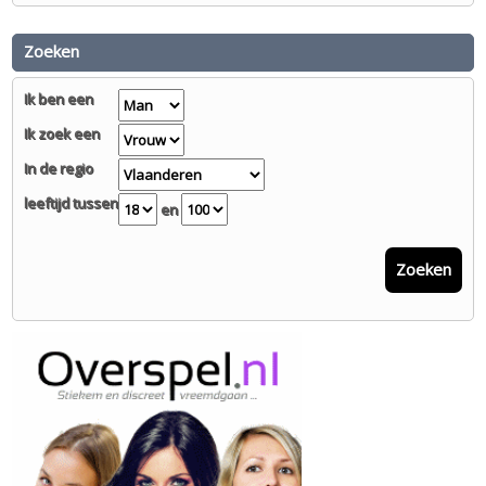
Zoeken
Ik ben een
Ik zoek een
In de regio
leeftijd tussen
en
Zoeken