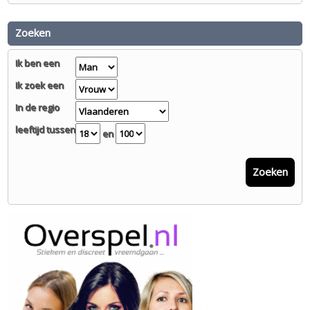
Zoeken
Ik ben een
Ik zoek een
In de regio
leeftijd tussen
en
Zoeken