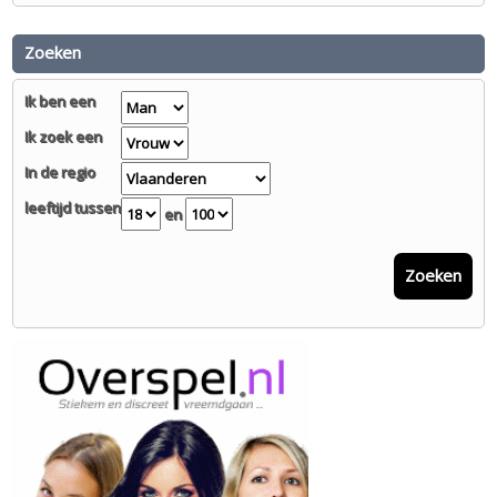
Zoeken
Ik ben een
Ik zoek een
In de regio
leeftijd tussen
en
Zoeken