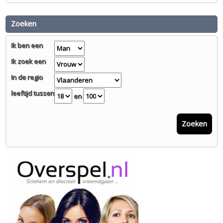
Zoeken
Ik ben een
Ik zoek een
In de regio
leeftijd tussen
en
Zoeken