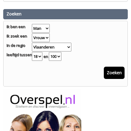
Zoeken
Ik ben een
Ik zoek een
In de regio
leeftijd tussen
en
Zoeken