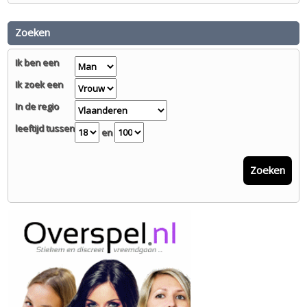
Zoeken
Ik ben een
Ik zoek een
In de regio
leeftijd tussen
en
Zoeken