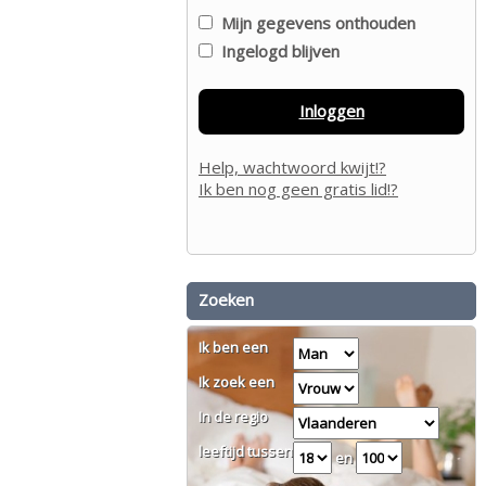
Mijn gegevens onthouden
Ingelogd blijven
Inloggen
Help, wachtwoord kwijt!?
Ik ben nog geen gratis lid!?
Zoeken
Ik ben een
Ik zoek een
In de regio
leeftijd tussen
en