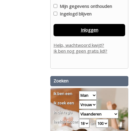
Mijn gegevens onthouden
Ingelogd blijven
Inloggen
Help, wachtwoord kwijt!?
Ik ben nog geen gratis lid!?
Zoeken
Ik ben een
Ik zoek een
In de regio
leeftijd tussen
en