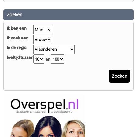
Zoeken
Ik ben een
Ik zoek een
In de regio
leeftijd tussen
en
Zoeken