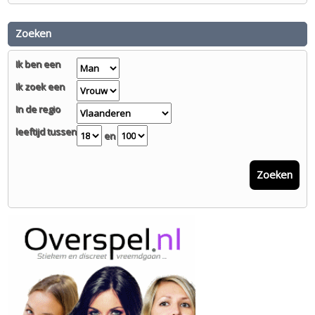
Zoeken
Ik ben een
Ik zoek een
In de regio
leeftijd tussen
en
Zoeken