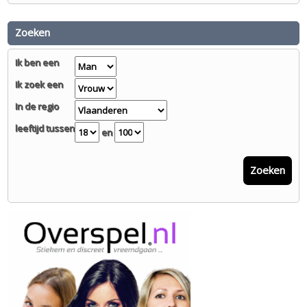
Zoeken
Ik ben een
Ik zoek een
In de regio
leeftijd tussen
en
Zoeken