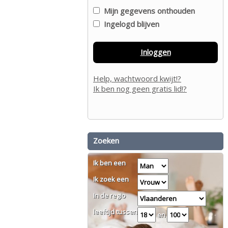
Mijn gegevens onthouden
Ingelogd blijven
Inloggen
Help, wachtwoord kwijt!?
Ik ben nog geen gratis lid!?
Zoeken
Ik ben een
Ik zoek een
In de regio
leeftijd tussen
en