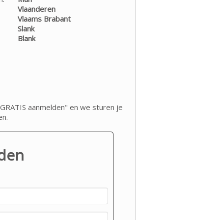
Vlaanderen
Vlaams Brabant
Slank
Blank
op "GRATIS aanmelden" en we sturen je
en.
lden