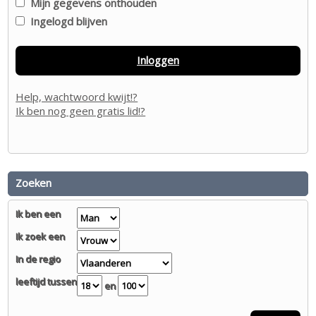
Mijn gegevens onthouden
Ingelogd blijven
Inloggen
Help, wachtwoord kwijt!?
Ik ben nog geen gratis lid!?
Zoeken
Ik ben een
Ik zoek een
In de regio
leeftijd tussen
en