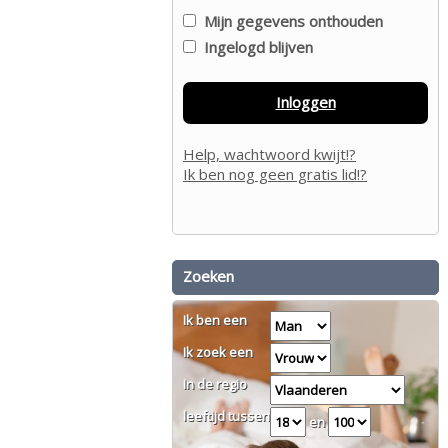
Mijn gegevens onthouden
Ingelogd blijven
Inloggen
Help, wachtwoord kwijt!?
Ik ben nog geen gratis lid!?
Zoeken
Ik ben een
Ik zoek een
In de regio
leeftijd tussen
en