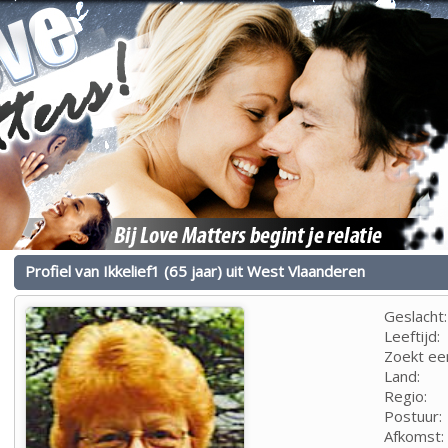
Profiel van Ikkelief1 (65 jaar) uit West Vlaanderen
Geslacht:
Leeftijd:
Zoekt ee
Land:
Regio:
Postuur:
Afkomst: