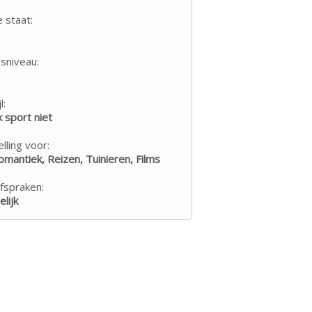
e staat:
sniveau:
l:
k sport niet
lling voor:
mantiek, Reizen, Tuinieren, Films
fspraken:
lijk