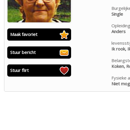
Burgelijk
Single
Opleiding
Anders
Maak favoriet
levensstij
Ik rook, I
Stuur bericht
Belangste
Koken, Ro
Stuur flirt
Fysieke a
Niet moge