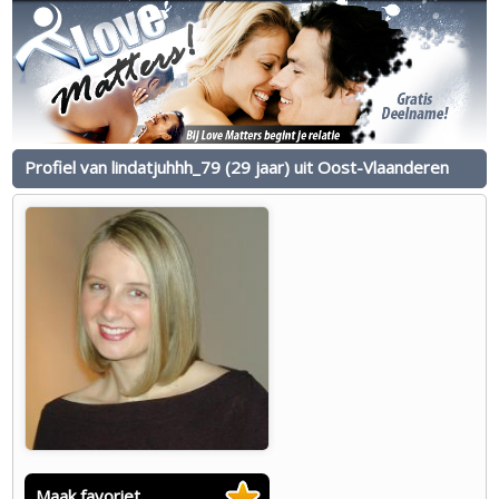
Profiel van lindatjuhhh_79 (29 jaar) uit Oost-Vlaanderen
Maak favoriet