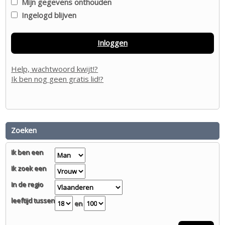
Mijn gegevens onthouden
Ingelogd blijven
Inloggen
Help, wachtwoord kwijt!?
Ik ben nog geen gratis lid!?
Zoeken
Ik ben een
Ik zoek een
In de regio
leeftijd tussen
en