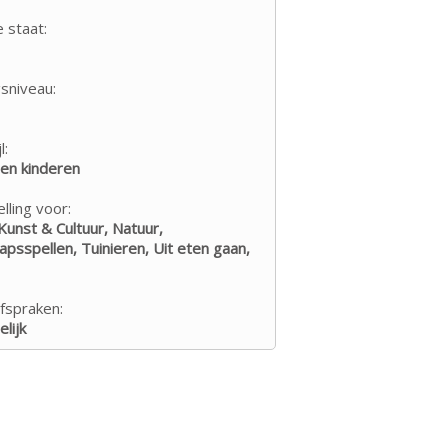
e staat:
sniveau:
l:
een kinderen
lling voor:
Kunst & Cultuur, Natuur,
psspellen, Tuinieren, Uit eten gaan,
fspraken:
lijk