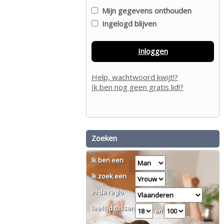
Mijn gegevens onthouden
Ingelogd blijven
Inloggen
Help, wachtwoord kwijt!?
Ik ben nog geen gratis lid!?
Zoeken
Ik ben een
Ik zoek een
In de regio
leeftijd tussen
en