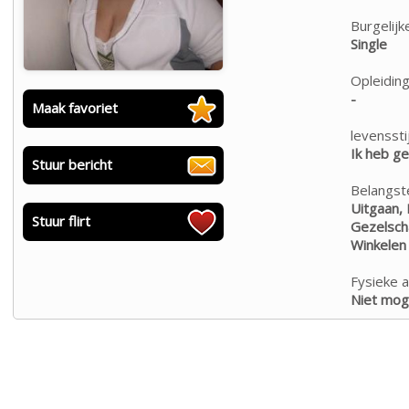
Burgelijk
Single
Opleiding
-
Maak favoriet
levensstij
Ik heb g
Stuur bericht
Belangste
Uitgaan, 
Stuur flirt
Gezelscha
Winkelen
Fysieke a
Niet moge