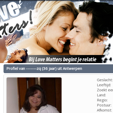
Profiel van -------zq (36 jaar) uit Antwerpen
Geslacht:
Leeftijd:
Zoekt ee
Land:
Regio:
Postuur:
Afkomst: