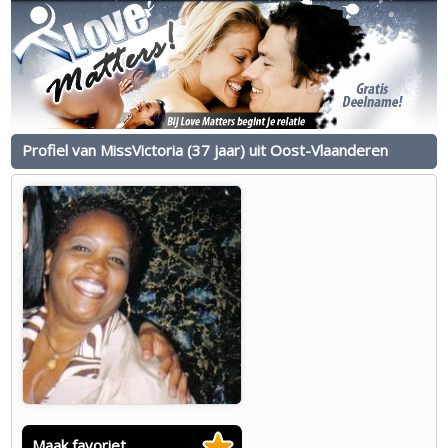
Profiel van MissVictoria (37 jaar) uit Oost-Vlaanderen
Maak favoriet