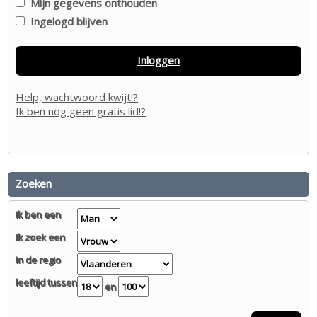
Mijn gegevens onthouden
Ingelogd blijven
Inloggen
Help, wachtwoord kwijt!?
Ik ben nog geen gratis lid!?
Zoeken
Ik ben een
Ik zoek een
In de regio
leeftijd tussen
en