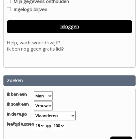
Mijn gegevens onthouden
Ingelogd blijven
Inloggen
Help, wachtwoord kwijt!?
Ik ben nog geen gratis lid!?
Zoeken
Ik ben een
Ik zoek een
In de regio
leeftijd tussen
en