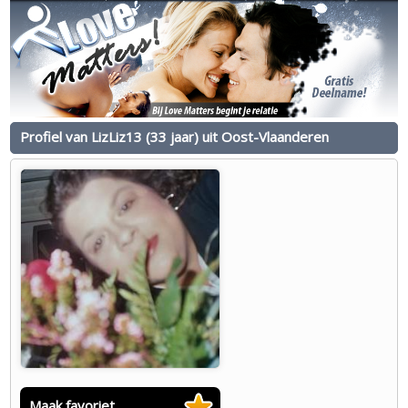
Profiel van LizLiz13 (33 jaar) uit Oost-Vlaanderen
Maak favoriet