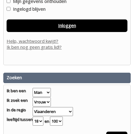
Mijn gegevens onthouden
Ingelogd blijven
Inloggen
Help, wachtwoord kwijt!?
Ik ben nog geen gratis lid!?
Zoeken
Ik ben een
Ik zoek een
In de regio
leeftijd tussen
en