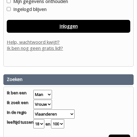
Mijn gegevens onthouden
Ingelogd blijven
Inloggen
Help, wachtwoord kwijt!?
Ik ben nog geen gratis lid!?
Zoeken
Ik ben een
Ik zoek een
In de regio
leeftijd tussen
en