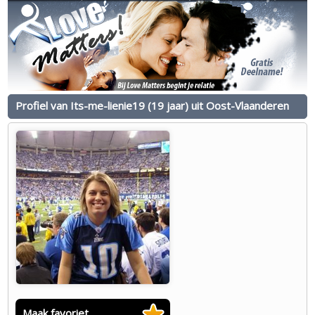
Profiel van Its-me-lienie19 (19 jaar) uit Oost-Vlaanderen
Maak favoriet