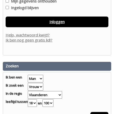
Mijn gegevens onthouden
Ingelogd blijven
Inloggen
Help, wachtwoord kwijt!?
Ik ben nog geen gratis lid!?
Zoeken
Ik ben een
Ik zoek een
In de regio
leeftijd tussen
en