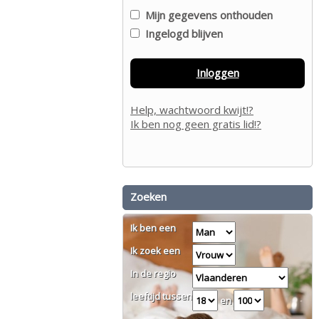
Mijn gegevens onthouden
Ingelogd blijven
Inloggen
Help, wachtwoord kwijt!?
Ik ben nog geen gratis lid!?
Zoeken
Ik ben een
Ik zoek een
In de regio
leeftijd tussen
en