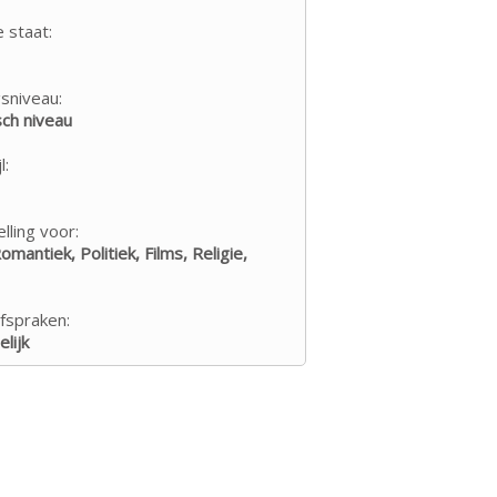
e staat:
sniveau:
ch niveau
l:
lling voor:
omantiek, Politiek, Films, Religie,
fspraken:
lijk