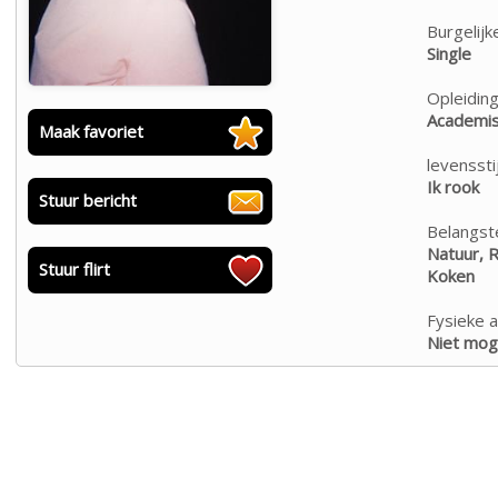
Burgelijk
Single
Opleiding
Academis
Maak favoriet
levensstij
Ik rook
Stuur bericht
Belangste
Natuur, R
Stuur flirt
Koken
Fysieke a
Niet moge