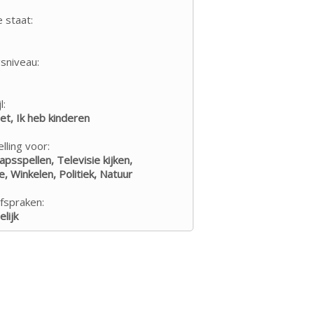
e staat:
sniveau:
l:
iet, Ik heb kinderen
lling voor:
psspellen, Televisie kijken,
e, Winkelen, Politiek, Natuur
fspraken:
lijk