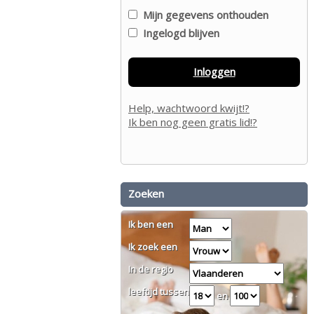
Mijn gegevens onthouden
Ingelogd blijven
Inloggen
Help, wachtwoord kwijt!?
Ik ben nog geen gratis lid!?
Zoeken
Ik ben een
Ik zoek een
In de regio
leeftijd tussen
en