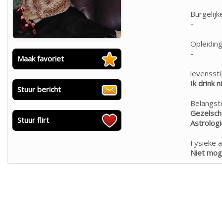
Burgelijk
-
Opleiding
-
Maak favoriet
levensstij
Ik drink n
Stuur bericht
Belangste
Gezelscha
Stuur flirt
Astrologi
Fysieke a
Niet moge