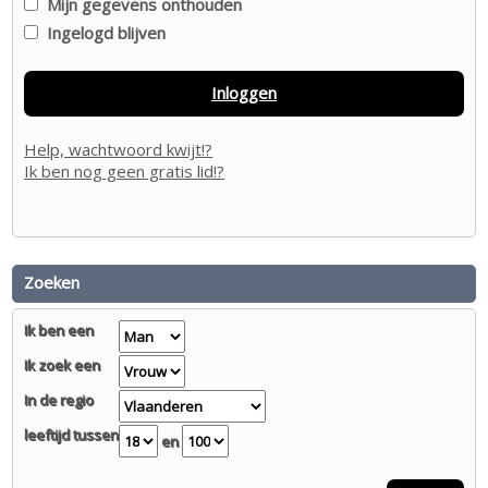
Mijn gegevens onthouden
Ingelogd blijven
Inloggen
Help, wachtwoord kwijt!?
Ik ben nog geen gratis lid!?
Zoeken
Ik ben een
Ik zoek een
In de regio
leeftijd tussen
en