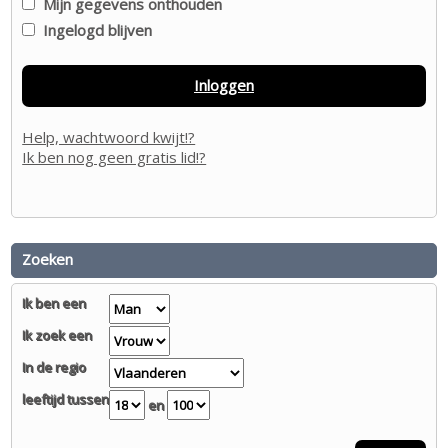
Mijn gegevens onthouden
Ingelogd blijven
Inloggen
Help, wachtwoord kwijt!?
Ik ben nog geen gratis lid!?
Zoeken
Ik ben een
Ik zoek een
In de regio
leeftijd tussen
en