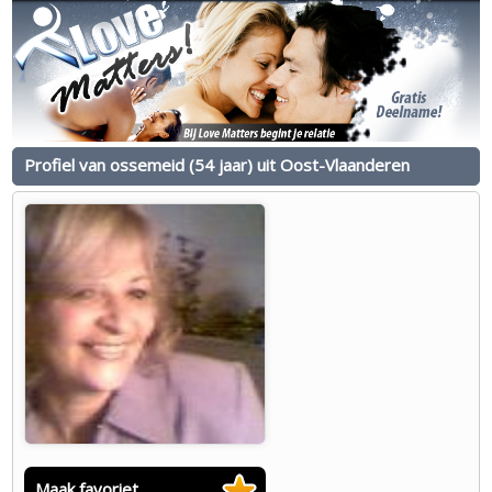
Profiel van ossemeid (54 jaar) uit Oost-Vlaanderen
Maak favoriet