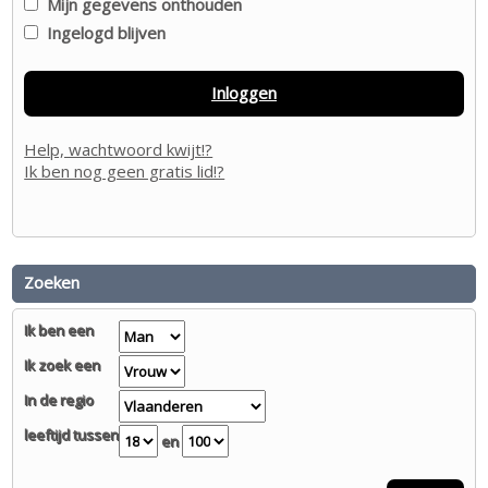
Mijn gegevens onthouden
Ingelogd blijven
Inloggen
Help, wachtwoord kwijt!?
Ik ben nog geen gratis lid!?
Zoeken
Ik ben een
Ik zoek een
In de regio
leeftijd tussen
en