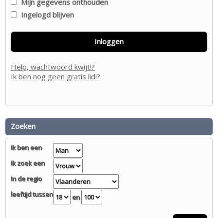
Mijn gegevens onthouden
Ingelogd blijven
Inloggen
Help, wachtwoord kwijt!?
Ik ben nog geen gratis lid!?
Zoeken
Ik ben een
Ik zoek een
In de regio
leeftijd tussen
en