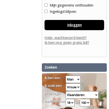
Mijn gegevens onthouden
Ingelogd blijven
Inloggen
Help, wachtwoord kwijt!?
Ik ben nog geen gratis lid!?
Zoeken
Ik ben een
Ik zoek een
In de regio
leeftijd tussen
en