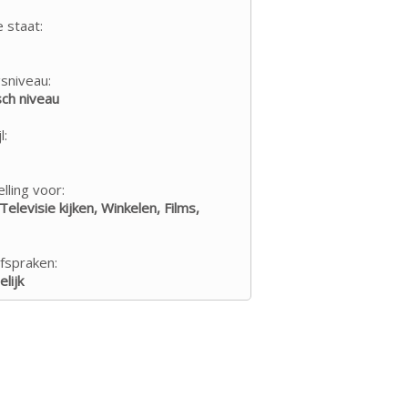
e staat:
sniveau:
ch niveau
l:
lling voor:
Televisie kijken, Winkelen, Films,
fspraken:
lijk