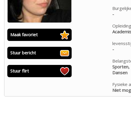
Burgelijk
-
Opleiding
Academis
Maak favoriet
levensstij
-
Stuur bericht
Belangste
Sporten, 
Stuur flirt
Dansen
Fysieke a
Niet moge