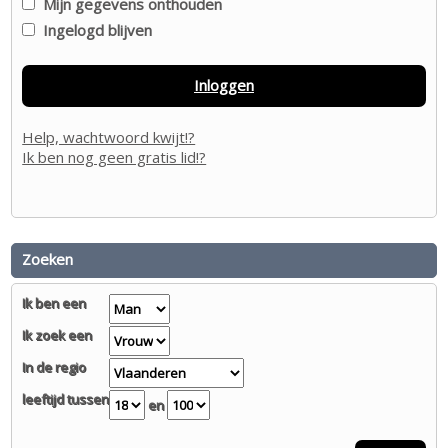
Mijn gegevens onthouden
Ingelogd blijven
Inloggen
Help, wachtwoord kwijt!?
Ik ben nog geen gratis lid!?
Zoeken
Ik ben een
Ik zoek een
In de regio
leeftijd tussen
en