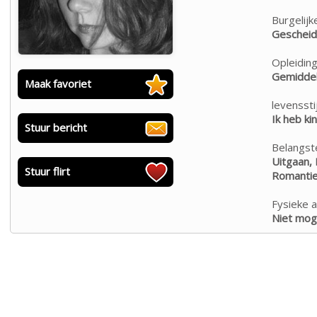
Burgelijk
Geschei
Opleiding
Gemiddel
Maak favoriet
levensstij
Ik heb ki
Stuur bericht
Belangste
Uitgaan, 
Stuur flirt
Romanti
Fysieke a
Niet moge