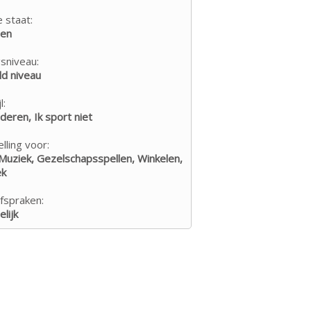
e staat:
den
sniveau:
d niveau
l:
nderen, Ik sport niet
lling voor:
Muziek, Gezelschapsspellen, Winkelen,
ek
fspraken:
lijk