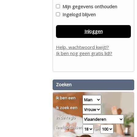
Mijn gegevens onthouden
Ingelogd blijven
Inloggen
Help, wachtwoord kwijt!?
Ik ben nog geen gratis lid!?
Zoeken
Ik ben een
Ik zoek een
In de regio
leeftijd tussen
en