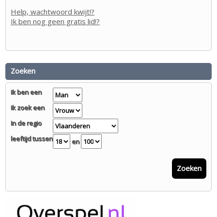
Help, wachtwoord kwijt!?
Ik ben nog geen gratis lid!?
Zoeken
Ik ben een
Ik zoek een
In de regio
leeftijd tussen
en
Zoeken