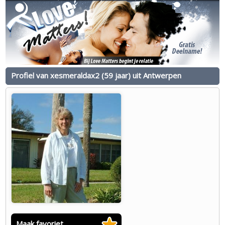
Profiel van xesmeraldax2 (59 jaar) uit Antwerpen
Maak favoriet