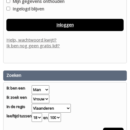
Mijn gegevens onthouden
Ingelogd blijven
Inloggen
Help, wachtwoord kwijt!?
Ik ben nog geen gratis lid!?
Zoeken
Ik ben een
Ik zoek een
In de regio
leeftijd tussen
en