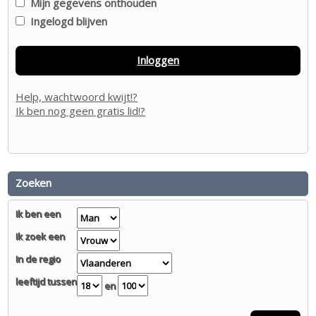
Mijn gegevens onthouden
Ingelogd blijven
Inloggen
Help, wachtwoord kwijt!?
Ik ben nog geen gratis lid!?
Zoeken
Ik ben een
Ik zoek een
In de regio
leeftijd tussen
en