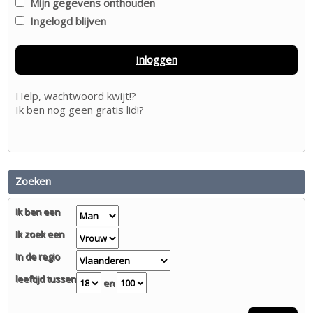
Mijn gegevens onthouden
Ingelogd blijven
Inloggen
Help, wachtwoord kwijt!?
Ik ben nog geen gratis lid!?
Zoeken
Ik ben een
Ik zoek een
In de regio
leeftijd tussen
en